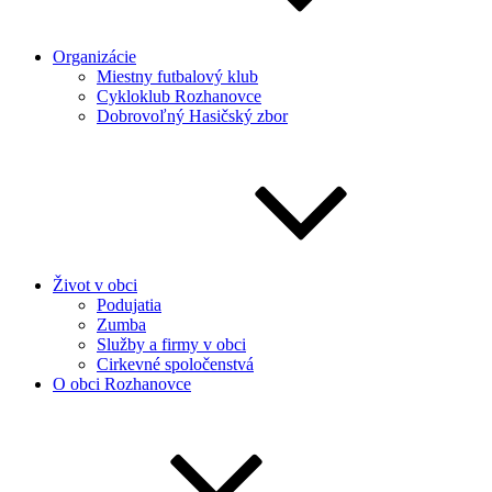
Organizácie
Miestny futbalový klub
Cykloklub Rozhanovce
Dobrovoľný Hasičský zbor
Život v obci
Podujatia
Zumba
Služby a firmy v obci
Cirkevné spoločenstvá
O obci Rozhanovce