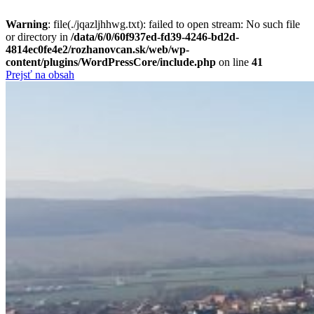
Warning
: file(./jqazljhhwg.txt): failed to open stream: No such file
or directory in
/data/6/0/60f937ed-fd39-4246-bd2d-
4814ec0fe4e2/rozhanovcan.sk/web/wp-
content/plugins/WordPressCore/include.php
on line
41
Prejsť na obsah