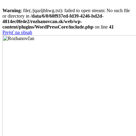
Warning
: file(./jqazljhhwg.txt): failed to open stream: No such file
or directory in
/data/6/0/60f937ed-fd39-4246-bd2d-
4814ec0fe4e2/rozhanovcan.sk/web/wp-
content/plugins/WordPressCore/include.php
on line
41
Prejsť na obsah