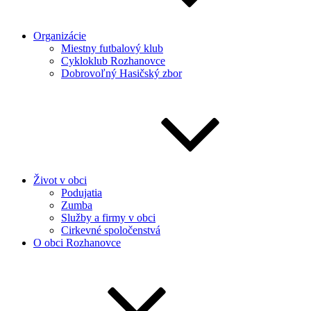
Organizácie
Miestny futbalový klub
Cykloklub Rozhanovce
Dobrovoľný Hasičský zbor
Život v obci
Podujatia
Zumba
Služby a firmy v obci
Cirkevné spoločenstvá
O obci Rozhanovce